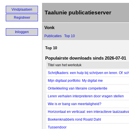
Vindplaatsen
Taalunie publicatieserver
Registreer
Vonk
Inloggen
Publicaties
Top 10
Top 10
Populairste downloads sinds 2026-07-01
Titel van het werkstuk
Schrijfkaders: een hulp bij schrijven en leren. Of: sc
Mijn digitaal portfolio: My digital me
Ontwikkeling van literaire competentie
Leren verhalen interpreteren door vragen stellen
Wie is er bang van meertaligheid?
Horizontaal en verticaal: een interactieve taalzaakva
Boekenknabbels rond Roald Dahl
Tussendoor