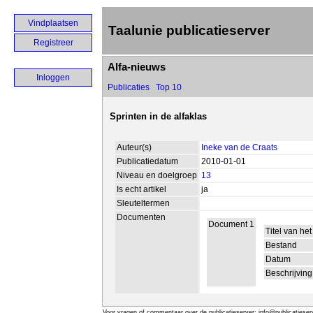
Vindplaatsen
Taalunie publicatieserver
Registreer
Alfa-nieuws
Inloggen
Publicaties
Top 10
Sprinten in de alfaklas
Auteur(s)
Ineke van de Craats
Publicatiedatum
2010-01-01
Niveau en doelgroep
13
Is echt artikel
ja
Sleuteltermen
Documenten
Document 1
Titel van he
Bestand
Datum
Beschrijving
Voor vragen of commentaar over de publicatieserver: info@publicatieserv